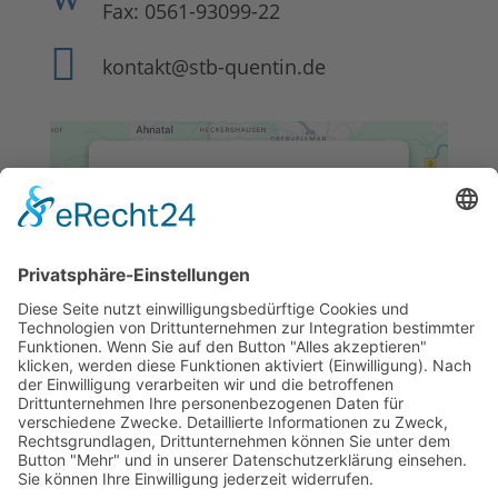
Fax: 0561-93099-22

kontakt@stb-quentin.de
This third party embed for
Google Maps is being
blocked
We need your permission to load
this Service (Google Maps). The
embedded third party Service is not
allowed to display until you provide
consent. For this third party feature
to load, please click 'accept'.
More Information