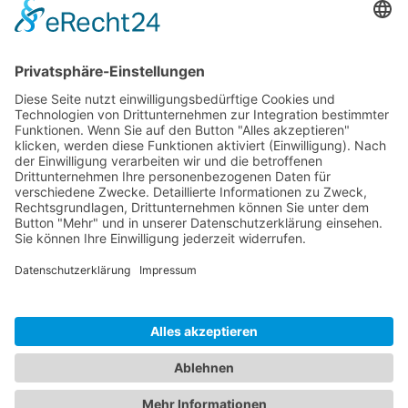
This third party embed for
Google Maps is being
blocked
We need your permission to load
this Service (Google Maps). The
embedded third party Service is not
allowed to display until you provide
consent. For this third party feature
to load, please click 'accept'.
More Information
Accept
Powered by
Usercentrics Consent
Management Platform
&
eRecht24
Impressum
Datenschutz
Pflichtinformation gem. DSGVO